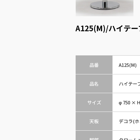
A125(M)/ハイテ
品番
A125(M)
品名
ハイテー
サイズ
φ 750 × 
天板
デコラ(ホ
脚部
クローム